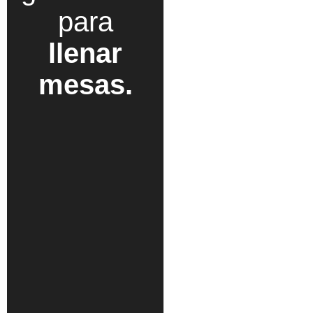
para
llenar
mesas.