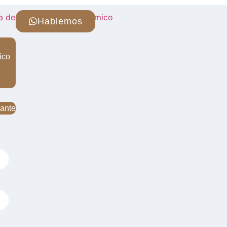
Hablemos
ico
rante