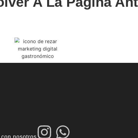
lver A La Página Ant
.
 con nosotros